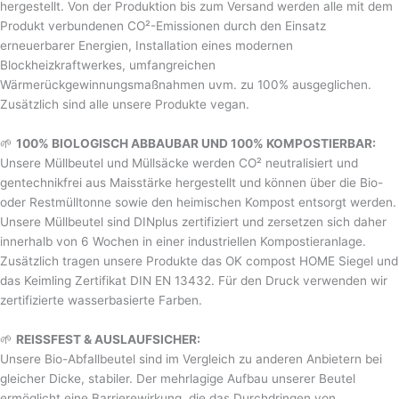
hergestellt. Von der Produktion bis zum Versand werden alle mit dem
Produkt verbundenen CO²-Emissionen durch den Einsatz
erneuerbarer Energien, Installation eines modernen
Blockheizkraftwerkes, umfangreichen
Wärmerückgewinnungsmaßnahmen uvm. zu 100% ausgeglichen.
Zusätzlich sind alle unsere Produkte vegan.
🌱
100% BIOLOGISCH ABBAUBAR UND 100% KOMPOSTIERBAR:
Unsere Müllbeutel und Müllsäcke werden CO² neutralisiert und
gentechnikfrei aus Maisstärke hergestellt und können über die Bio-
oder Restmülltonne sowie den heimischen Kompost entsorgt werden.
Unsere Müllbeutel sind DINplus zertifiziert und zersetzen sich daher
innerhalb von 6 Wochen in einer industriellen Kompostieranlage.
Zusätzlich tragen unsere Produkte das OK compost HOME Siegel und
das Keimling Zertifikat DIN EN 13432. Für den Druck verwenden wir
zertifizierte wasserbasierte Farben.
🌱
REISSFEST & AUSLAUFSICHER:
Unsere Bio-Abfallbeutel sind im Vergleich zu anderen Anbietern bei
gleicher Dicke, stabiler. Der mehrlagige Aufbau unserer Beutel
ermöglicht eine Barrierewirkung, die das Durchdringen von