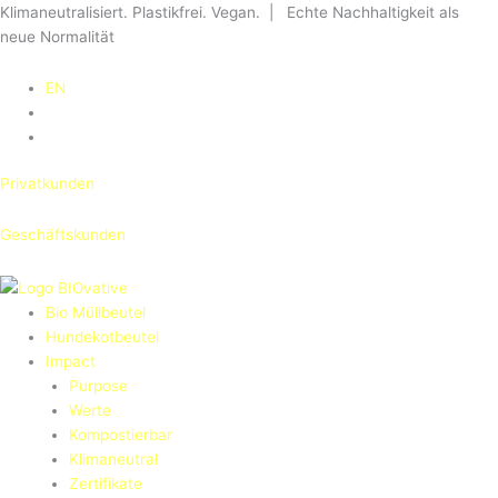
Zum
10
Klimaneutralisiert. Plastikfrei. Vegan. | Echte Nachhaltigkeit als
Inhalt
Liter
neue Normalität
springen
Bio-
Müllbeutel:
EN
100%
kompostierbar,
100
Beutel
Privatkunden
Menge
Geschäftskunden
Bio Müllbeutel
Hundekotbeutel
Impact
Purpose
Werte
Kompostierbar
Klimaneutral
Zertifikate