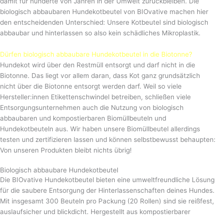
damit für hunderte von Jahren in der Umwelt zurückbleiben. Die
biologisch abbaubaren Hundekotbeutel von BIOvative machen hier
den entscheidenden Unterschied: Unsere Kotbeutel sind biologisch
abbaubar und hinterlassen so also kein schädliches Mikroplastik.
Dürfen biologisch abbaubare Hundekotbeutel in die Biotonne?
Hundekot wird über den Restmüll entsorgt und darf nicht in die
Biotonne. Das liegt vor allem daran, dass Kot ganz grundsätzlich
nicht über die Biotonne entsorgt werden darf. Weil so viele
Hersteller:innen Etikettenschwindel betreiben, schließen viele
Entsorgungsunternehmen auch die Nutzung von biologisch
abbaubaren und kompostierbaren Biomüllbeuteln und
Hundekotbeuteln aus. Wir haben unsere Biomüllbeutel allerdings
testen und zertifizieren lassen und können selbstbewusst behaupten:
Von unseren Produkten bleibt nichts übrig!
Biologisch abbaubare Hundekotbeutel
Die BIOvative Hundekotbeutel bieten eine umweltfreundliche Lösung
für die saubere Entsorgung der Hinterlassenschaften deines Hundes.
Mit insgesamt 300 Beuteln pro Packung (20 Rollen) sind sie reißfest,
auslaufsicher und blickdicht. Hergestellt aus kompostierbarer