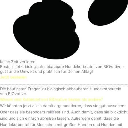
Keine Zeit verlieren
Bestelle jetzt biologisch abbaubare Hundekotbeutel von BIOvative -
gut für die Umwelt und praktisch für Deinen Alltag!
Jetzt bestellen
Die häufigsten Fragen zu biologisch abbaubaren Hundekotbeuteln
von BIOvative
Warum sind Kotbeutel von BIOvative besser als andere?
Wir könnten jetzt allein damit argumentieren, dass sie gut aussehen.
Oder dass sie besonders reißfest sind. Auch damit, dass sie blickdicht
sind und sich einfach abreißen lassen. Außerdem damit, dass die
Hundekotbeutel für Menschen mit großen Händen und Hunden mit