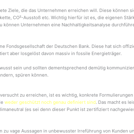
rete Ziele, die das Unternehmen erreichen will. Diese können s
erkette, CO²-Ausstoß etc. Wichtig hierfür ist es, die eigenen S
ierzu können Unternehmen eine Nachhaltigkeitsanalyse durchführ
ine Fondsgesellschaft der Deutschen Bank. Diese hat sich offizi
iert aber losgelöst davon massiv in fossile Energieträger.
usst sein und sollten dementsprechend demütig kommuniziere
ndern, spüren können.
versucht zu erreichen, ist es wichtig, konkrete Formulierungen
ie
weder geschützt noch genau definiert sind
. Das macht es le
limaneutral (es sei denn dieser Punkt ist zertifiziert nachgewie
ren zu vage Aussagen in unbewusster Irreführung von Kunden und